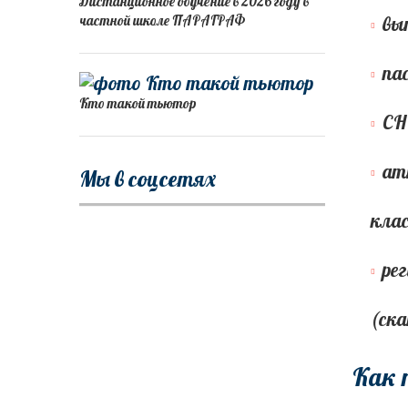
Дистанционное обучение в 2026 году в
частной школе ПАРАГРАФ
вы
па
Кто такой тьютор
СН
ат
Мы в соцсетях
клас
ре
(ска
Как 