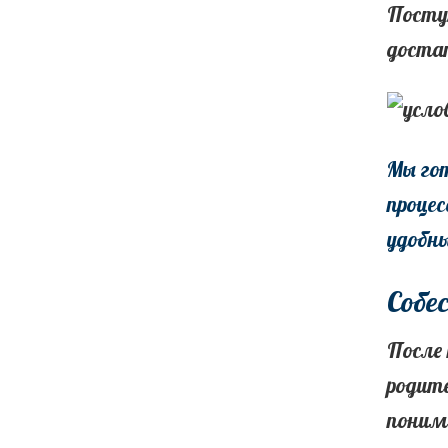
Посту
достат
Мы го
процес
удобны
Собе
После 
родите
понима