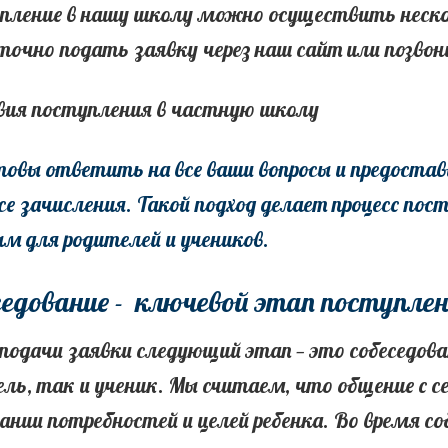
пление в нашу школу можно осуществить неско
очно подать заявку через наш сайт или позвон
товы ответить на все ваши вопросы и предост
се зачисления. Такой подход делает процесс п
м для родителей и учеников.
седование - ключевой этап поступле
подачи заявки следующий этап — это собеседов
ль, так и ученик. Мы считаем, что общение с с
нии потребностей и целей ребенка. Во время с