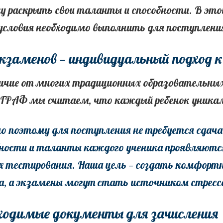
ку раскрыть свои таланты и способности. В эт
 условия необходимо выполнить для поступлени
экзаменов — индивидуальный подход 
ичие от многих традиционных образовательных
РАФ мы считаем, что каждый ребенок уникал
о поэтому для поступления не требуется сдача
ности и таланты каждого ученика проявляются в
х тестирования. Наша цель — создать комфортн
а, а экзамены могут стать источником стресса
ходимые документы для зачисления