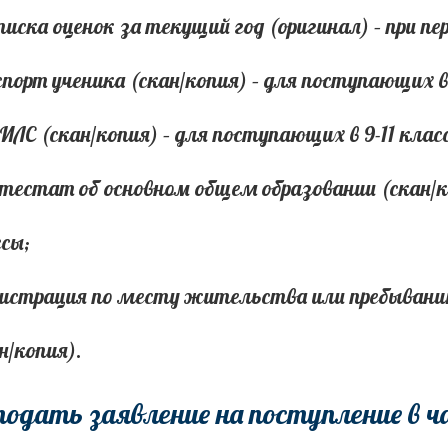
писка оценок за текущий год (оригинал) – при пер
спорт ученика (скан/копия) – для поступающих в 
ИЛС (скан/копия) – для поступающих в 9-11 клас
тестат об основном общем образовании (скан/ко
сы;
гистрация по месту жительства или пребывани
н/копия).
подать заявление на поступление в 