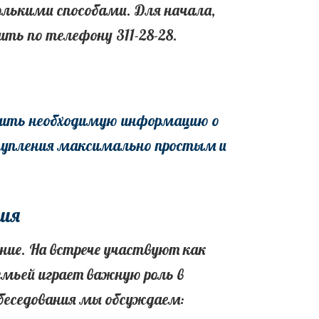
лькими способами. Для начала,
ить по телефону 311-28-28.
авить необходимую информацию о
оступления максимально простым и
ния
ание. На встрече участвуют как
емьей играет важную роль в
обеседования мы обсуждаем: