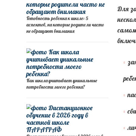
Для з
Готовность ребенка к школе: 5
нескол
аспектов, на которые родители часто
самом
не обращают внимания
включ
за
ребе
Как школа учитывает уникальные
потребности моего ребенка?
па
св
ли