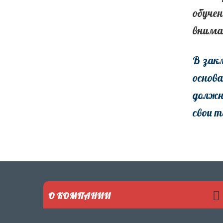
обуче
внима
В зак
основа
должн
свои 
О КОМПАНИИ