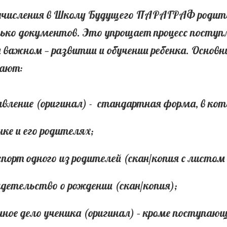
ачисления в Школу Будущего ПАРАГРАФ родите
ько документов. Это упрощает процесс поступл
 важном — развитии и обучении ребенка. Основ
ают:
явление (оригинал) - стандартная форма, в ко
нке и его родителях;
спорт одного из родителей (скан/копия с листом 
идетельство о рождении (скан/копия);
чное дело ученика (оригинал) – кроме поступающ