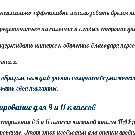
ксимально эффективно использовать время на 
средоточиться на сильных и слабых сторонах уч
ддерживать интерес к обучению благодаря пер
ектам.
 образом, каждый ученик получает возможност
ывать свои таланты.
рование для 9 и 11 классов
оступления в 9 и 11 классы частной школы ПАР
ование. Этот этап необходим для оценки уровн