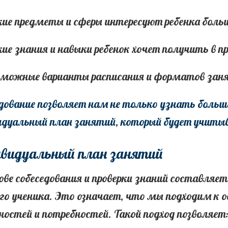
кие предметы и сферы интересуют ребенка больш
кие знания и навыки ребенок хочет получить в пр
зможные варианты расписания и форматов зан
дование позволяет нам не только узнать больше 
дуальный план занятий, который будет учитыва
видуальный план занятий
ове собеседования и проверки знаний составля
го ученика. Это означает, что мы подходим к 
ностей и потребностей. Такой подход позволяет