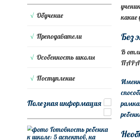
учени
Обучение
какие
Без 
Преподаватели
В отл
Особенность школы
ПАРАГ
Поступление
Именн
способ
Полезная информация
рамка
ребенк
Необ