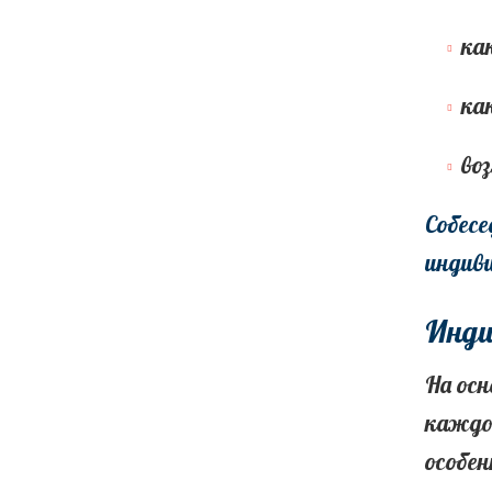
ка
ка
во
Собесе
индиви
Инди
На осн
каждо
особен