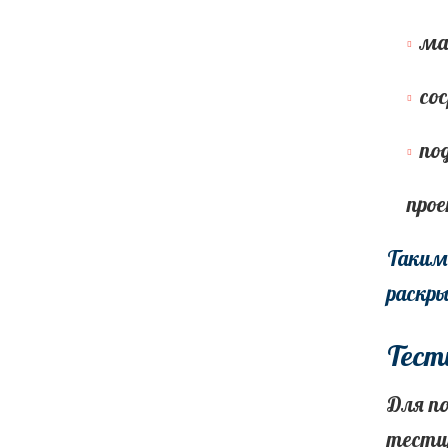
ма
со
по
про
Таким
раскр
Тести
Для п
тестир