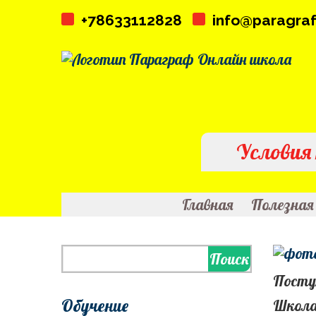
+78633112828
info@paragraf
Условия
Главная
Полезная
Поступ
Обучение
Школа